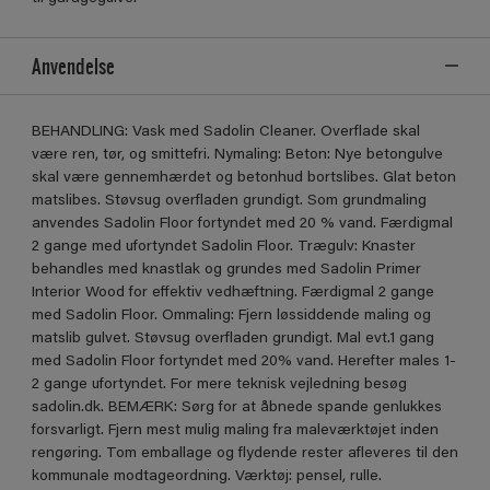
Anvendelse
BEHANDLING: Vask med Sadolin Cleaner. Overflade skal
være ren, tør, og smittefri. Nymaling: Beton: Nye betongulve
skal være gennemhærdet og betonhud bortslibes. Glat beton
matslibes. Støvsug overfladen grundigt. Som grundmaling
anvendes Sadolin Floor fortyndet med 20 % vand. Færdigmal
2 gange med ufortyndet Sadolin Floor. Trægulv: Knaster
behandles med knastlak og grundes med Sadolin Primer
Interior Wood for effektiv vedhæftning. Færdigmal 2 gange
med Sadolin Floor. Ommaling: Fjern løssiddende maling og
matslib gulvet. Støvsug overfladen grundigt. Mal evt.1 gang
med Sadolin Floor fortyndet med 20% vand. Herefter males 1-
2 gange ufortyndet. For mere teknisk vejledning besøg
sadolin.dk. BEMÆRK: Sørg for at åbnede spande genlukkes
forsvarligt. Fjern mest mulig maling fra maleværktøjet inden
rengøring. Tom emballage og flydende rester afleveres til den
kommunale modtageordning. Værktøj: pensel, rulle.