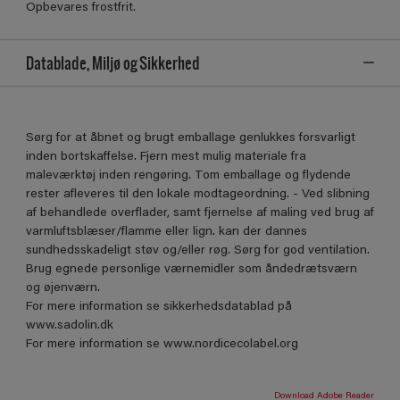
Opbevares frostfrit.
Datablade, Miljø og Sikkerhed
Sørg for at åbnet og brugt emballage genlukkes forsvarligt
inden bortskaffelse. Fjern mest mulig materiale fra
maleværktøj inden rengøring. Tom emballage og flydende
rester afleveres til den lokale modtageordning. - Ved slibning
af behandlede overflader, samt fjernelse af maling ved brug af
varmluftsblæser/flamme eller lign. kan der dannes
sundhedsskadeligt støv og/eller røg. Sørg for god ventilation.
Brug egnede personlige værnemidler som åndedrætsværn
og øjenværn.
For mere information se sikkerhedsdatablad på
www.sadolin.dk
For mere information se www.nordicecolabel.org
Download Adobe Reader