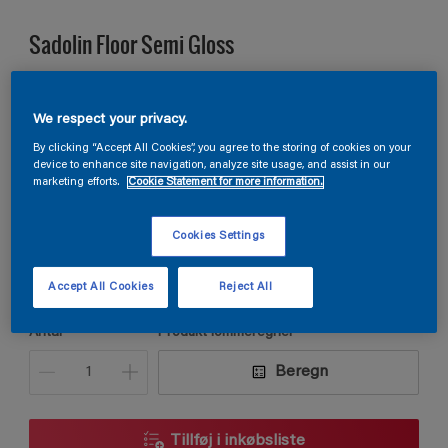
Sadolin Floor Semi Gloss
GULVMALING Til træ- og betongulv
We respect your privacy.
By clicking “Accept All Cookies”, you agree to the storing of cookies on your
S 0510-R20B
device to enhance site navigation, analyze site usage, and assist in our
marketing efforts.
Cookie Statement for more information.
Skift farve
Cookies Settings
Størrelse
2,5L
Accept All Cookies
Reject All
Antal
Produkt lommeregner
Beregn
Tillføj i inkøbsliste