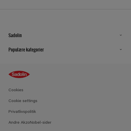
Sadolin
Kontakt os
Populære kategorier
Find butik
Inspiration
Sitemap
Guides
Farver
Produkter
Cookies
Datablad
Cookie settings
Privatlivspolitik
Andre AkzoNobel-sider