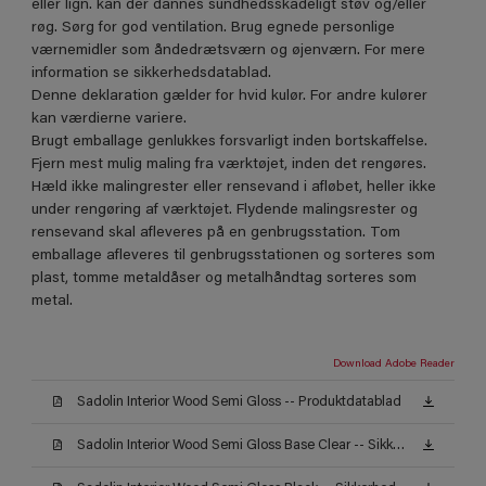
eller lign. kan der dannes sundhedsskadeligt støv og/eller
røg. Sørg for god ventilation. Brug egnede personlige
værnemidler som åndedrætsværn og øjenværn. For mere
information se sikkerhedsdatablad.
Denne deklaration gælder for hvid kulør. For andre kulører
kan værdierne variere.
Brugt emballage genlukkes forsvarligt inden bortskaffelse.
Fjern mest mulig maling fra værktøjet, inden det rengøres.
Hæld ikke malingrester eller rensevand i afløbet, heller ikke
under rengøring af værktøjet. Flydende malingsrester og
rensevand skal afleveres på en genbrugsstation. Tom
emballage afleveres til genbrugsstationen og sorteres som
plast, tomme metaldåser og metalhåndtag sorteres som
metal.
Download Adobe Reader
Sadolin Interior Wood Semi Gloss -- Produktdatablad
Sadolin Interior Wood Semi Gloss Base Clear -- Sikkerhedsdatablad