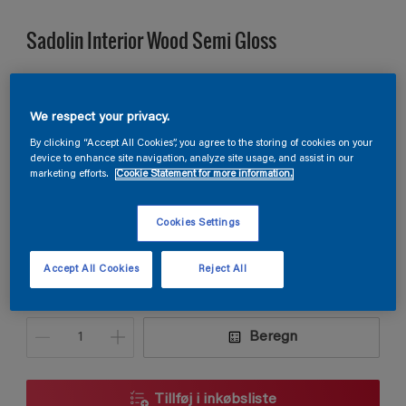
Sadolin Interior Wood Semi Gloss
TRÆ OG METAL HALVBLANK Til indendørs træværk
We respect your privacy.
By clicking “Accept All Cookies”, you agree to the storing of cookies on your
S 0510-R20B
device to enhance site navigation, analyze site usage, and assist in our
Skift farve
marketing efforts.
Cookie Statement for more information.
Størrelse
Cookies Settings
0,75L
2,5L
Accept All Cookies
Reject All
Antal
Produkt lommeregner
Beregn
Tillføj i inkøbsliste