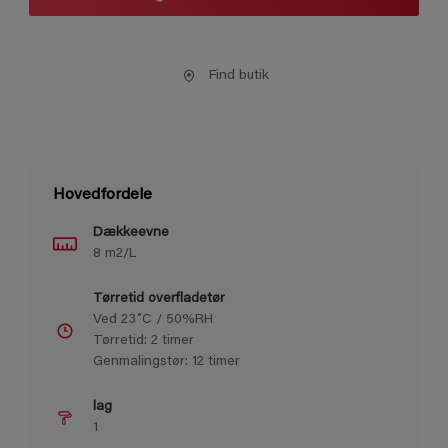
Find butik
Hovedfordele
Dækkeevne
8 m2/L
Tørretid overfladetør
Ved 23˚C / 50%RH
Tørretid: 2 timer
Genmalingstør: 12 timer
lag
1