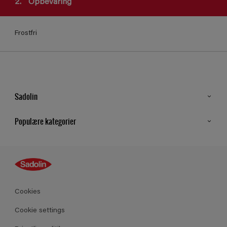
2.
Opbevaring
Frostfri
Sadolin
Kontakt os
Populære kategorier
Find butik
Inspiration
Sitemap
Guides
Farver
Produkter
Cookies
Datablad
Cookie settings