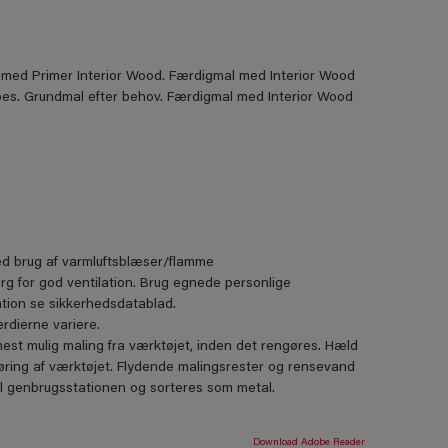
ed Primer Interior Wood. Færdigmal med Interior Wood
bes. Grundmal efter behov. Færdigmal med Interior Wood
ved brug af varmluftsblæser/flamme
ørg for god ventilation. Brug egnede personlige
ion se sikkerhedsdatablad.
rdierne variere.
mest mulig maling fra værktøjet, inden det rengøres. Hæld
ngøring af værktøjet. Flydende malingsrester og rensevand
il genbrugsstationen og sorteres som metal.
Download Adobe Reader