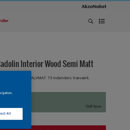
ndler
adolin Interior Wood Semi Matt
RÆ OG METAL HALVMAT Til indendørs træværk
vigation,
L8.09.61
Skift farve
ect All
tørrelse