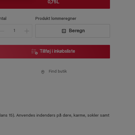
0,75L
ntal
Produkt lommeregner
Beregn
Tillføj i inkøbsliste
Find butik
(glans 15). Anvendes indendørs på døre, karme, sokler samt