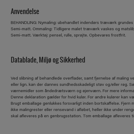
Anvendelse
BEHANDLING: Nymaling: ubehandlet indendørs træværk grundes m
Semi-matt. Ommaling: Tidligere malet træværk vaskes og matsli
Semi-matt. Værktøj: pensel, rulle, sprøjte. Opbevares frostfrit.
Datablade, Miljø og Sikkerhed
Ved slibning af behandlede overflader, samt fjernelse af maling 
eller lign. kan der dannes sundhedsskadeligt støv og/eller røg. S
værnemidler som åndedrætsværn og øjenværn. For mere informat
Denne deklaration gælder for hvid kulør. For andre kulører kan væ
Brugt emballage genlukkes forsvarligt inden bortskaffelse. Fjern 
ikke malingrester eller rensevand i afløbet, heller ikke under re
skal afleveres på en genbrugsstation. Tom emballage afleveres t