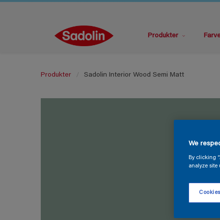
Produkter
Farv
Produkter
Sadolin Interior Wood Semi Matt
We respec
By clicking 
analyze site 
Cookies