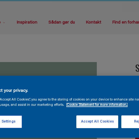
e
Inspiration
Sådan gør du
Kontakt
Find en forha
S
T
t your privacy.
“Accept All Cookies”, you agree to the storing of cookies on your device to enhance site na
usage, and assist in our marketing efforts.
Cookie Statement for more information.
 Settings
Accept All Cookies
Rej
S