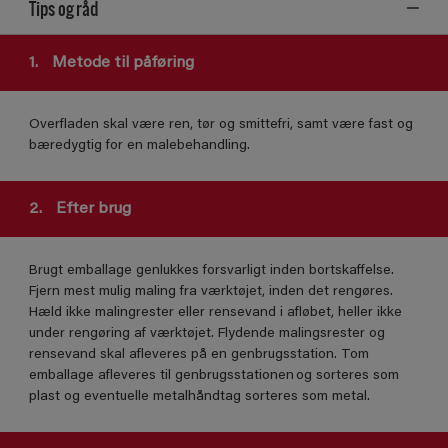
Tips og råd
1.
Metode til påføring
Overfladen skal være ren, tør og smittefri, samt være fast og
bæredygtig for en malebehandling.
2.
Efter brug
Brugt emballage genlukkes forsvarligt inden bortskaffelse.
Fjern mest mulig maling fra værktøjet, inden det rengøres.
Hæld ikke malingrester eller rensevand i afløbet, heller ikke
under rengøring af værktøjet. Flydende malingsrester og
rensevand skal afleveres på en genbrugsstation. Tom
emballage afleveres til genbrugsstationen og sorteres som
plast og eventuelle metalhåndtag sorteres som metal.