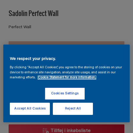
Sadolin Perfect Wall
Perfect Wall
D5.13.72
Skift farve
We respect your privacy.
By clicking “Accept All Cookies”, you agree to the storing of cookies on your
Størrelse
device to enhance site navigation, analyze site usage, and assist in our
marketing efforts.
Cookie Statement for more information.
2,5L
5L
10L
Cookies Settings
Antal
Produkt lommeregner
Accept All Cookies
Reject All
Beregn
Tillføj i inkøbsliste