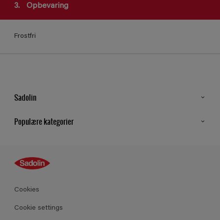
3.
Opbevaring
Frostfri
Sadolin
Kontakt os
Populære kategorier
Find butik
Inspiration
Sitemap
Guides
Farver
Produkter
Cookies
Datablad
Cookie settings