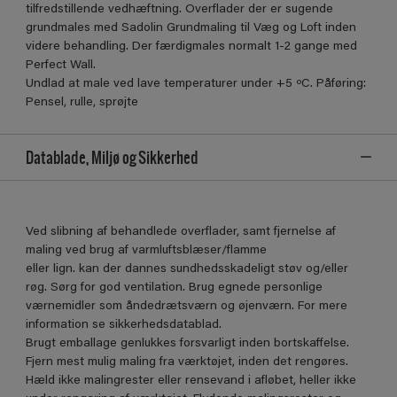
tilfredstillende vedhæftning. Overflader der er sugende
grundmales med Sadolin Grundmaling til Væg og Loft inden
videre behandling. Der færdigmales normalt 1-2 gange med
Perfect Wall.
Undlad at male ved lave temperaturer under +5 ºC. Påføring:
Pensel, rulle, sprøjte
Datablade, Miljø og Sikkerhed
Ved slibning af behandlede overflader, samt fjernelse af
maling ved brug af varmluftsblæser/flamme
eller lign. kan der dannes sundhedsskadeligt støv og/eller
røg. Sørg for god ventilation. Brug egnede personlige
værnemidler som åndedrætsværn og øjenværn. For mere
information se sikkerhedsdatablad.
Brugt emballage genlukkes forsvarligt inden bortskaffelse.
Fjern mest mulig maling fra værktøjet, inden det rengøres.
Hæld ikke malingrester eller rensevand i afløbet, heller ikke