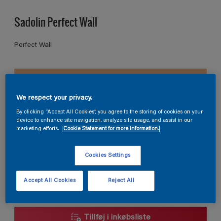
Sadolin Perfect Wall
Perfect Wall
S 1030-Y40R
Skift farve
We respect your privacy.
By clicking “Accept All Cookies”, you agree to the storing of cookies on your
Størrelse
device to enhance site navigation, analyze site usage, and assist in our
marketing efforts.
Cookie Statement for more information.
2,5L
5L
10L
Cookies Settings
Antal
Produkt lommeregner
Accept All Cookies
Reject All
Beregn
Tillføj i inkøbsliste