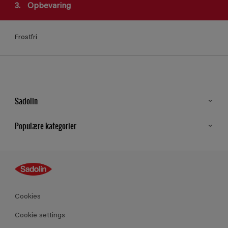
3.
Opbevaring
Frostfri
Sadolin
Kontakt os
Populære kategorier
Find butik
Inspiration
Sitemap
Guides
Farver
Produkter
Cookies
Datablad
Cookie settings