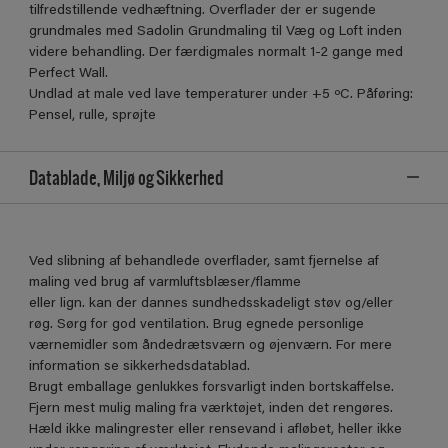
tilfredstillende vedhæftning. Overflader der er sugende
grundmales med Sadolin Grundmaling til Væg og Loft inden
videre behandling. Der færdigmales normalt 1-2 gange med
Perfect Wall.
Undlad at male ved lave temperaturer under +5 ºC. Påføring:
Pensel, rulle, sprøjte
Datablade, Miljø og Sikkerhed
Ved slibning af behandlede overflader, samt fjernelse af
maling ved brug af varmluftsblæser/flamme
eller lign. kan der dannes sundhedsskadeligt støv og/eller
røg. Sørg for god ventilation. Brug egnede personlige
værnemidler som åndedrætsværn og øjenværn. For mere
information se sikkerhedsdatablad.
Brugt emballage genlukkes forsvarligt inden bortskaffelse.
Fjern mest mulig maling fra værktøjet, inden det rengøres.
Hæld ikke malingrester eller rensevand i afløbet, heller ikke