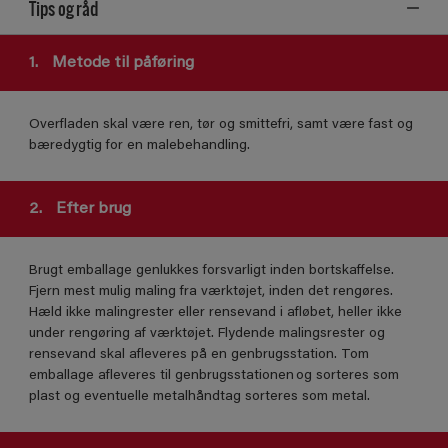
Tips og råd
1.
Metode til påføring
Overfladen skal være ren, tør og smittefri, samt være fast og
bæredygtig for en malebehandling.
2.
Efter brug
Brugt emballage genlukkes forsvarligt inden bortskaffelse.
Fjern mest mulig maling fra værktøjet, inden det rengøres.
Hæld ikke malingrester eller rensevand i afløbet, heller ikke
under rengøring af værktøjet. Flydende malingsrester og
rensevand skal afleveres på en genbrugsstation. Tom
emballage afleveres til genbrugsstationen og sorteres som
plast og eventuelle metalhåndtag sorteres som metal.