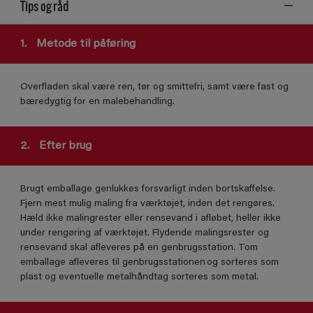
Tips og råd
1.
Metode til påføring
Overfladen skal være ren, tør og smittefri, samt være fast og
bæredygtig for en malebehandling.
2.
Efter brug
Brugt emballage genlukkes forsvarligt inden bortskaffelse.
Fjern mest mulig maling fra værktøjet, inden det rengøres.
Hæld ikke malingrester eller rensevand i afløbet, heller ikke
under rengøring af værktøjet. Flydende malingsrester og
rensevand skal afleveres på en genbrugsstation. Tom
emballage afleveres til genbrugsstationen og sorteres som
plast og eventuelle metalhåndtag sorteres som metal.