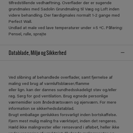
tilfredstillende vedhæftning. Overflader der er sugende
grundmales med Sadolin Grundmaling til Væg og Loft inden
videre behandling. Der færdigmales normalt 1-2 gange med
Perfect Wall.
Undlad at male ved lave temperaturer under +5 ºC. Påføring:
Pensel, rulle, sprøjte
Datablade, Miljø og Sikkerhed
Ved slibning af behandlede overflader, samt fjernelse af
maling ved brug af varmluftsblæser/flamme
eller lign. kan der dannes sundhedsskadeligt støv og/eller
røg. Sørg for god ventilation. Brug egnede personlige
værnemidler som åndedrætsværn og øjenværn. For mere
information se sikkerhedsdatablad.
Brugt emballage genlukkes forsvarligt inden bortskaffelse.
Fjern mest mulig maling fra værktøjet, inden det rengøres.
Hæld ikke malingrester eller rensevand i afløbet, heller ikke