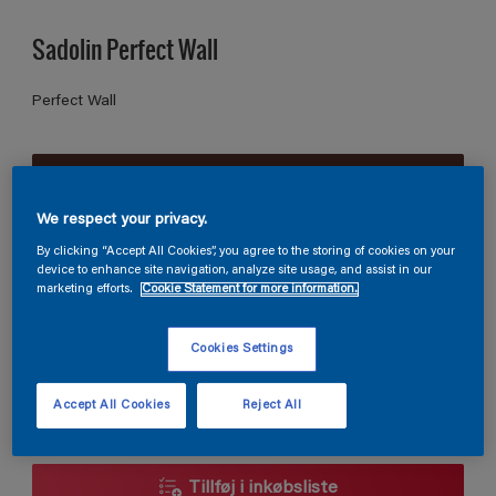
Sadolin Perfect Wall
Perfect Wall
S 7020-Y90R
Skift farve
We respect your privacy.
By clicking “Accept All Cookies”, you agree to the storing of cookies on your
Størrelse
device to enhance site navigation, analyze site usage, and assist in our
marketing efforts.
Cookie Statement for more information.
2,5L
5L
Cookies Settings
Antal
Produkt lommeregner
Accept All Cookies
Reject All
Beregn
Tillføj i inkøbsliste