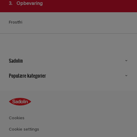
3.
Opbevaring
Frostfri
Sadolin
Kontakt os
Populære kategorier
Find butik
Inspiration
Sitemap
Guides
Farver
Produkter
Cookies
Datablad
Cookie settings