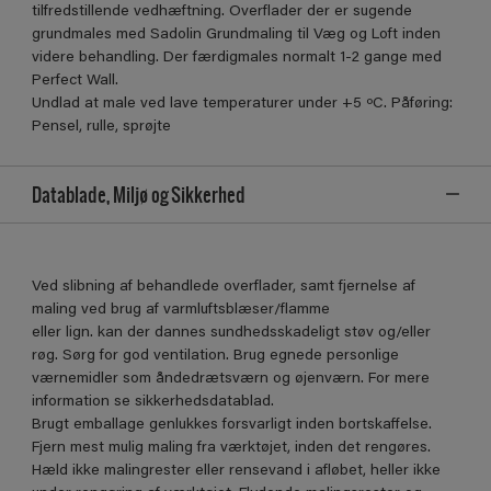
tilfredstillende vedhæftning. Overflader der er sugende
grundmales med Sadolin Grundmaling til Væg og Loft inden
videre behandling. Der færdigmales normalt 1-2 gange med
Perfect Wall.
Undlad at male ved lave temperaturer under +5 ºC. Påføring:
Pensel, rulle, sprøjte
Datablade, Miljø og Sikkerhed
Ved slibning af behandlede overflader, samt fjernelse af
maling ved brug af varmluftsblæser/flamme
eller lign. kan der dannes sundhedsskadeligt støv og/eller
røg. Sørg for god ventilation. Brug egnede personlige
værnemidler som åndedrætsværn og øjenværn. For mere
information se sikkerhedsdatablad.
Brugt emballage genlukkes forsvarligt inden bortskaffelse.
Fjern mest mulig maling fra værktøjet, inden det rengøres.
Hæld ikke malingrester eller rensevand i afløbet, heller ikke