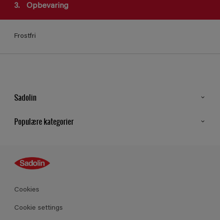
3.
Opbevaring
Frostfri
Sadolin
Kontakt os
Populære kategorier
Find butik
Inspiration
Sitemap
Guides
Farver
Produkter
Cookies
Datablad
Cookie settings