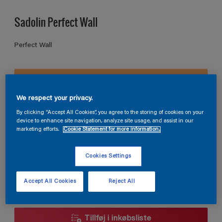
Sadolin Perfect Wall
Perfect Wall
S 0550-Y30R
Skift farve
We respect your privacy.
By clicking “Accept All Cookies”, you agree to the storing of cookies on your
Størrelse
device to enhance site navigation, analyze site usage, and assist in our
marketing efforts.
Cookie Statement for more information.
2,5L
5L
Cookies Settings
Antal
Produkt lommeregner
Accept All Cookies
Reject All
Beregn
Tillføj i inkøbsliste