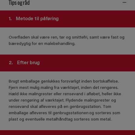
Tips og råd
1.
Metode til påføring
Overfladen skal være ren, tør og smittefri, samt være fast og
bæredygtig for en malebehandling.
2.
Efter brug
Brugt emballage genlukkes forsvarligt inden bortskaffelse.
Fjern mest mulig maling fra værktøjet, inden det rengøres.
Hæld ikke malingrester eller rensevand i afløbet, heller ikke
under rengøring af værktøjet. Flydende malingsrester og
rensevand skal afleveres på en genbrugsstation. Tom
emballage afleveres til genbrugsstationen og sorteres som
plast og eventuelle metalhåndtag sorteres som metal.