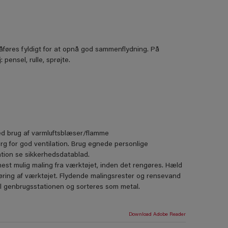
påføres fyldigt for at opnå god sammenﬂydning. På
ensel, rulle, sprøjte.
ved brug af varmluftsblæser/flamme
ørg for god ventilation. Brug egnede personlige
ion se sikkerhedsdatablad.
mest mulig maling fra værktøjet, inden det rengøres. Hæld
ngøring af værktøjet. Flydende malingsrester og rensevand
il genbrugsstationen og sorteres som metal.
Download Adobe Reader