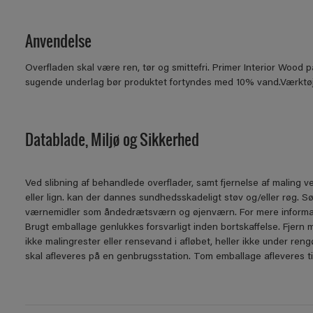
Anvendelse
Overﬂaden skal være ren, tør og smittefri. Primer Interior Wood 
sugende underlag bør produktet fortyndes med 10% vand.Værktøj: p
Datablade, Miljø og Sikkerhed
Ved slibning af behandlede overflader, samt fjernelse af maling 
eller lign. kan der dannes sundhedsskadeligt støv og/eller røg. S
værnemidler som åndedrætsværn og øjenværn. For mere informat
Brugt emballage genlukkes forsvarligt inden bortskaffelse. Fjern 
ikke malingrester eller rensevand i afløbet, heller ikke under re
skal afleveres på en genbrugsstation. Tom emballage afleveres t