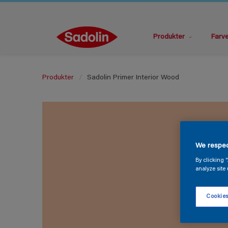
Produkter
Farv
Produkter
Sadolin Primer Interior Wood
We respec
By clicking 
analyze site 
Cookies