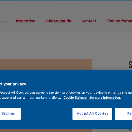
e
Inspiration
Sådan gør du
Kontakt
Find en forha
S
G
t your privacy.
t
“Accept All Cookies”, you agree to the storing of cookies on your device to enhance site na
usage, and assist in our marketing efforts.
Cookie Statement for more information.
 Settings
Accept All Cookies
Rej
S