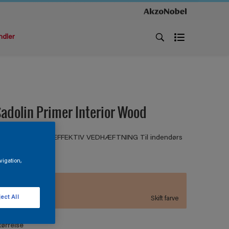
ndler
adolin Primer Interior Wood
RUNDER TRÆ - EFFEKTIV VEDHÆFTNING Til indendørs
ræ, metal m.m.
vigation,
D8.17.77
ect All
Skift farve
tørrelse