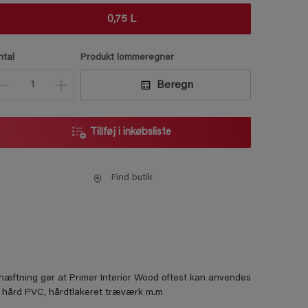
0,75 L
ntal
Produkt lommeregner
Beregn
Tillføj i inkøbsliste
Find butik
hæftning gør at Primer Interior Wood oftest kan anvendes
r, hård PVC, hårdtlakeret træværk m.m