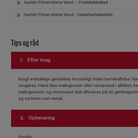
Sadolin Primer Interior Wood -- Produktdatablad
Sadolin Primer Interior Wood --Sikkerhedsdatablad
Tips og råd
1.
Efter brug
Brugt emballage genlukkes forsvarligt inden bortskaffelse. Fje
rengøres. Hæld ikke malingrester eller rensevand i afløbet, he
malingsrester og rensevand skal afleveres på en genbrugssta
og sorteres som metal.
2.
Opbevaring
Frostfri