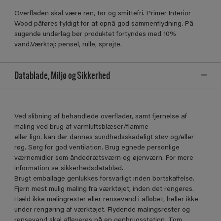
Overﬂaden skal være ren, tør og smittefri. Primer Interior
Wood påføres fyldigt for at opnå god sammenﬂydning. På
sugende underlag bør produktet fortyndes med 10%
vand.Værktøj: pensel, rulle, sprøjte.
Datablade, Miljø og Sikkerhed
Ved slibning af behandlede overflader, samt fjernelse af
maling ved brug af varmluftsblæser/flamme
eller lign. kan der dannes sundhedsskadeligt støv og/eller
røg. Sørg for god ventilation. Brug egnede personlige
værnemidler som åndedrætsværn og øjenværn. For mere
information se sikkerhedsdatablad.
Brugt emballage genlukkes forsvarligt inden bortskaffelse.
Fjern mest mulig maling fra værktøjet, inden det rengøres.
Hæld ikke malingrester eller rensevand i afløbet, heller ikke
under rengøring af værktøjet. Flydende malingsrester og
rensevand skal afleveres på en genbrugsstation. Tom