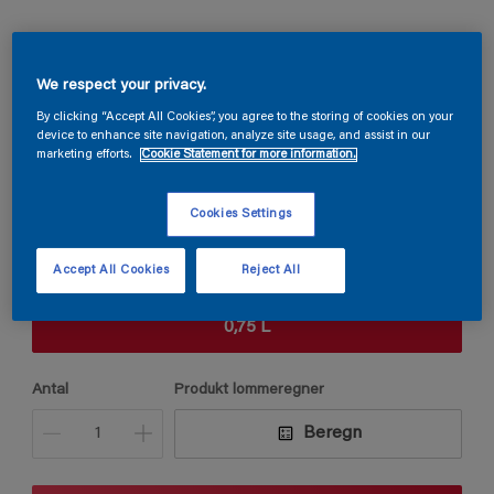
Sadolin Primer Interior Wood
We respect your privacy.
GRUNDER TRÆ - EFFEKTIV VEDHÆFTNING Til indendørs
By clicking “Accept All Cookies”, you agree to the storing of cookies on your
træ, metal m.m.
device to enhance site navigation, analyze site usage, and assist in our
marketing efforts.
Cookie Statement for more information.
D5.13.72
Cookies Settings
Skift farve
Accept All Cookies
Reject All
Størrelse
0,75 L
Antal
Produkt lommeregner
Beregn