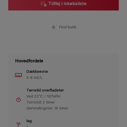
Tillføj i inkøbsliste
Find butik
Hovedfordele
Dækkeevne
5-8 m2/L
Tørretid overfladetør
Ved 23˚C / 50%RH
Tørretid: 2 timer
Genmalingstør: 16 timer
lag