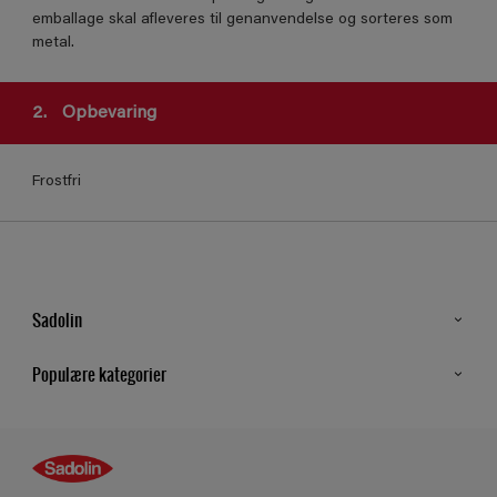
emballage skal afleveres til genanvendelse og sorteres som
metal.
2.
Opbevaring
Frostfri
Sadolin
Kontakt os
Populære kategorier
Find butik
Inspiration
Sitemap
Guides
Farver