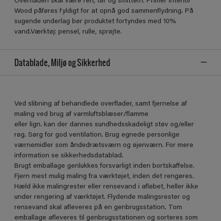
Overﬂaden skal være ren, tør og smittefri. Primer Interior
Wood påføres fyldigt for at opnå god sammenﬂydning. På
sugende underlag bør produktet fortyndes med 10%
vand.Værktøj: pensel, rulle, sprøjte.
Datablade, Miljø og Sikkerhed
Ved slibning af behandlede overflader, samt fjernelse af
maling ved brug af varmluftsblæser/flamme
eller lign. kan der dannes sundhedsskadeligt støv og/eller
røg. Sørg for god ventilation. Brug egnede personlige
værnemidler som åndedrætsværn og øjenværn. For mere
information se sikkerhedsdatablad.
Brugt emballage genlukkes forsvarligt inden bortskaffelse.
Fjern mest mulig maling fra værktøjet, inden det rengøres.
Hæld ikke malingrester eller rensevand i afløbet, heller ikke
under rengøring af værktøjet. Flydende malingsrester og
rensevand skal afleveres på en genbrugsstation. Tom
emballage afleveres til genbrugsstationen og sorteres som