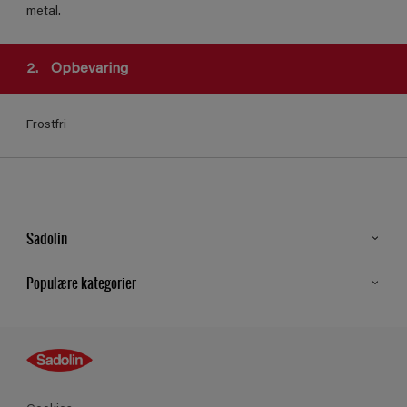
metal.
2.
Opbevaring
Frostfri
Sadolin
Kontakt os
Populære kategorier
Find butik
Inspiration
Sitemap
Guides
Farver
Produkter