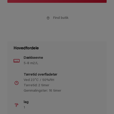
Find butik
Hovedfordele
Dækkeevne
5-8 m2/L
Tørretid overfladetør
Ved 23˚C / 50%RH
Tørretid: 2 timer
Genmalingstør: 16 timer
lag
1