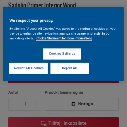
Sadolin Primer Interior Wood
GRUNDER TRÆ - EFFEKTIV VEDHÆFTNING Til indendørs
We respect your privacy.
træ, metal m.m.
By clicking “Accept All Cookies”, you agree to the storing of cookies on your
device to enhance site navigation, analyze site usage, and assist in our
marketing efforts.
Cookie Statement for more information.
Taj Mahal
Skift farve
Cookies Settings
Størrelse
Accept All Cookies
Reject All
0,75 L
Antal
Produkt lommeregner
Beregn
Tillføj i inkøbsliste