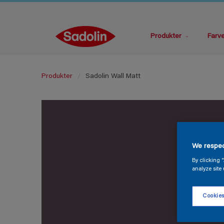
Produkter
Farv
Produkter
Sadolin Wall Matt
We respec
By clicking 
analyze site 
Cookies