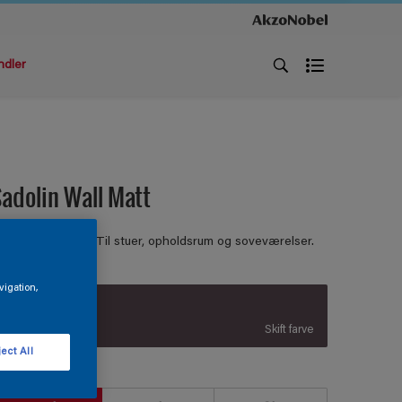
ndler
adolin Wall Matt
ÆGMALING MAT Til stuer, opholdsrum og soveværelser.
vigation,
S 7010-R30B
Skift farve
ect All
tørrelse