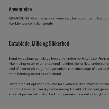
Anvendelse
BEHANDLING: Overfladen skal være ren, tør og smittefri. Grundm
Værktøj: pensel, rulle, sprøjte
Datablade, Miljø og Sikkerhed
Brugt emballage genlukkes forsvarligt inden bortskaffelse. Fjern 
ikke malingrester eller rensevand i afløbet, heller ikke under re
skal afleveres på en genbrugsstation. Tom emballage afleveres t
metalhåndtag sorteres som metal.
Dette produkt opfylder kravene for Svanemærket. Minimer dit ma
brug for. Opbevar overskydende maling korrekt, så det kan genb
effektivt produktets miljøpåvirkning gennem hele dets livscyklus