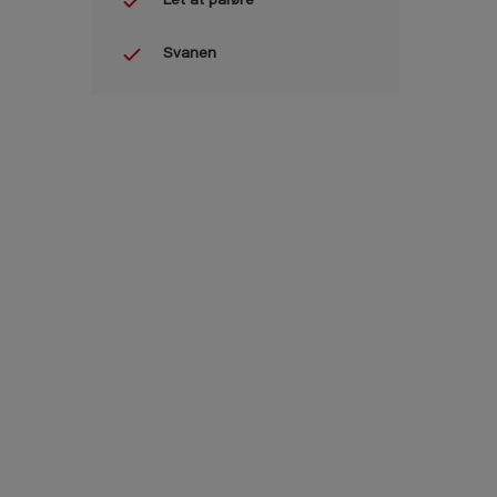
Let at påføre
Svanen