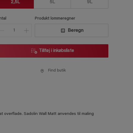
2,5L
5L
9L
ntal
Produkt lommeregner
Beregn
Tillføj i inkøbsliste
Find butik
t overflade. Sadolin Wall Matt anvendes til maling