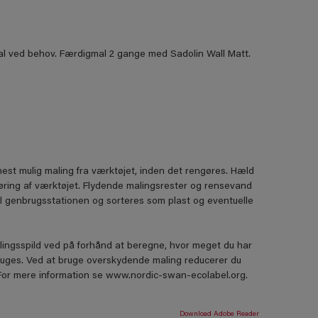
al ved behov. Færdigmal 2 gange med Sadolin Wall Matt.
mest mulig maling fra værktøjet, inden det rengøres. Hæld
ngøring af værktøjet. Flydende malingsrester og rensevand
il genbrugsstationen og sorteres som plast og eventuelle
lingsspild ved på forhånd at beregne, hvor meget du har
ruges. Ved at bruge overskydende maling reducerer du
. For mere information se www.nordic-swan-ecolabel.org.
Download Adobe Reader