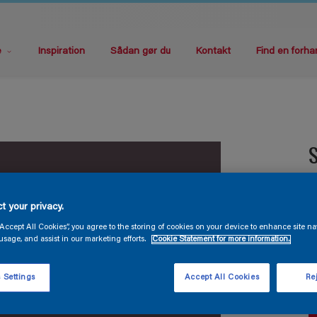
e
Inspiration
Sådan gør du
Kontakt
Find en forha
S
V
t your privacy.
“Accept All Cookies”, you agree to the storing of cookies on your device to enhance site na
usage, and assist in our marketing efforts.
Cookie Statement for more information.
 Settings
Accept All Cookies
Rej
S