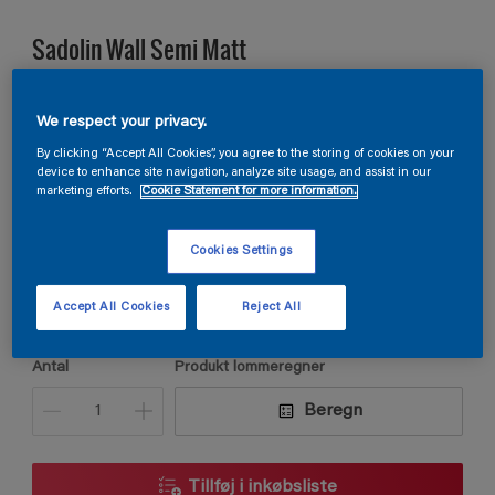
Sadolin Wall Semi Matt
VÆGMALING HALVMAT Til køkken og entré
We respect your privacy.
By clicking “Accept All Cookies”, you agree to the storing of cookies on your
device to enhance site navigation, analyze site usage, and assist in our
Z0.20.40
marketing efforts.
Cookie Statement for more information.
Skift farve
Cookies Settings
Størrelse
2,5L
Accept All Cookies
Reject All
Antal
Produkt lommeregner
Beregn
Tillføj i inkøbsliste