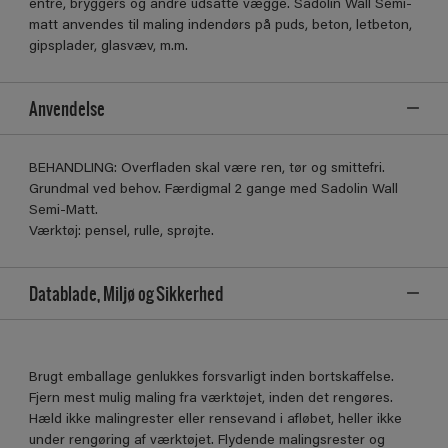
entré, bryggers og andre udsatte vægge. Sadolin Wall Semi-
matt anvendes til maling indendørs på puds, beton, letbeton,
gipsplader, glasvæv, m.m.
Anvendelse
BEHANDLING: Overfladen skal være ren, tør og smittefri.
Grundmal ved behov. Færdigmal 2 gange med Sadolin Wall
Semi-Matt.
Værktøj: pensel, rulle, sprøjte.
Datablade, Miljø og Sikkerhed
Brugt emballage genlukkes forsvarligt inden bortskaffelse.
Fjern mest mulig maling fra værktøjet, inden det rengøres.
Hæld ikke malingrester eller rensevand i afløbet, heller ikke
under rengøring af værktøjet. Flydende malingsrester og