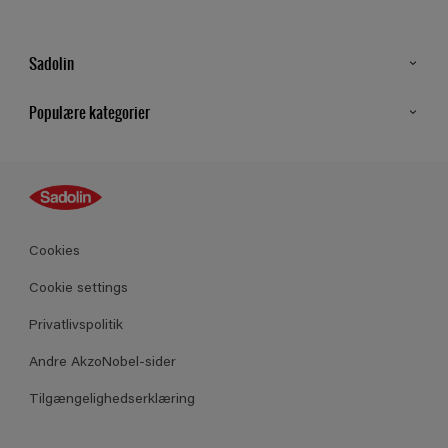
Sadolin
Kontakt os
Populære kategorier
Find butik
Inspiration
Sitemap
Guides
Farver
Produkter
Cookies
Datablad
Cookie settings
Privatlivspolitik
Andre AkzoNobel-sider
Tilgængelighedserklæring