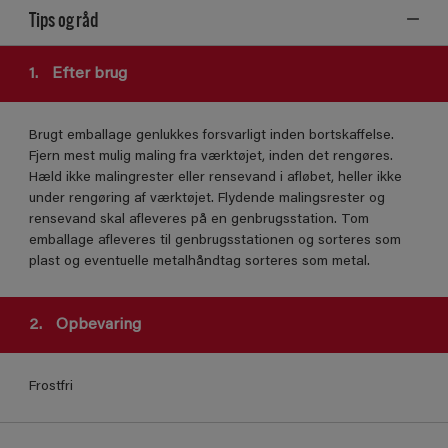
Tips og råd
1.
Efter brug
Brugt emballage genlukkes forsvarligt inden bortskaffelse.
Fjern mest mulig maling fra værktøjet, inden det rengøres.
Hæld ikke malingrester eller rensevand i afløbet, heller ikke
under rengøring af værktøjet. Flydende malingsrester og
rensevand skal afleveres på en genbrugsstation. Tom
emballage afleveres til genbrugsstationen og sorteres som
plast og eventuelle metalhåndtag sorteres som metal.
2.
Opbevaring
Frostfri