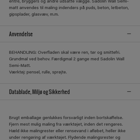
entré, bryggers og andre udsatte vægge. Sadolin Wall Semi-
matt anvendes til maling indendørs på puds, beton, letbeton,
gipsplader, glasvæv, m.m.
Anvendelse
BEHANDLING: Overfladen skal være ren, tør og smittefri.
Grundmal ved behov. Færdigmal 2 gange med Sadolin Wall
Semi-Matt.
Værktøj: pensel, rulle, sprøjte.
Datablade, Miljø og Sikkerhed
Brugt emballage genlukkes forsvarligt inden bortskaffelse.
Fjern mest mulig maling fra værktøjet, inden det rengøres.
Hæld ikke malingrester eller rensevand i afløbet, heller ikke
under rengøring af værktøjet. Flydende malingsrester og