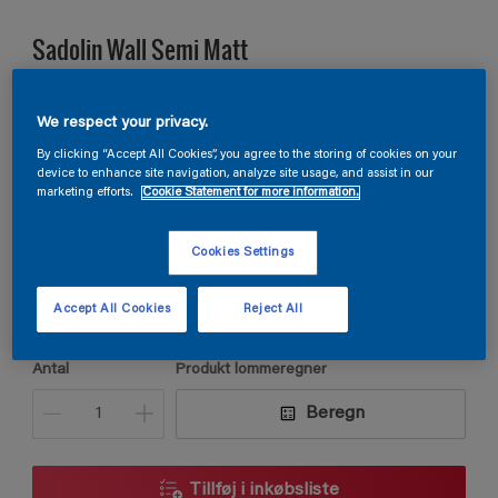
Sadolin Wall Semi Matt
VÆGMALING HALVMAT Til køkken og entré
We respect your privacy.
By clicking “Accept All Cookies”, you agree to the storing of cookies on your
device to enhance site navigation, analyze site usage, and assist in our
B7.06.79
marketing efforts.
Cookie Statement for more information.
Skift farve
Cookies Settings
Størrelse
2,5L
9L
Accept All Cookies
Reject All
Antal
Produkt lommeregner
Beregn
Tillføj i inkøbsliste