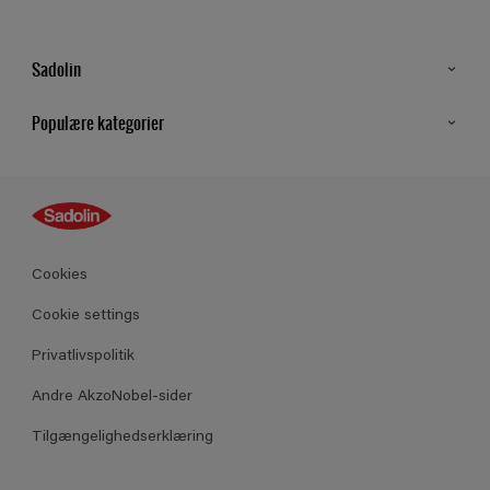
Sadolin
Kontakt os
Populære kategorier
Find butik
Inspiration
Sitemap
Guides
Farver
Produkter
Cookies
Datablad
Cookie settings
Privatlivspolitik
Andre AkzoNobel-sider
Tilgængelighedserklæring