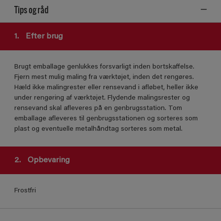
Tips og råd
1.
Efter brug
Brugt emballage genlukkes forsvarligt inden bortskaffelse.
Fjern mest mulig maling fra værktøjet, inden det rengøres.
Hæld ikke malingrester eller rensevand i afløbet, heller ikke
under rengøring af værktøjet. Flydende malingsrester og
rensevand skal afleveres på en genbrugsstation. Tom
emballage afleveres til genbrugsstationen og sorteres som
plast og eventuelle metalhåndtag sorteres som metal.
2.
Opbevaring
Frostfri