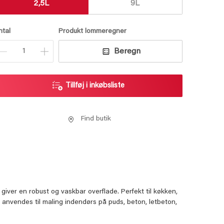
2,5L
9L
ntal
Produkt lommeregner
Beregn
Tillføj i inkøbsliste
Find butik
iver en robust og vaskbar overflade. Perfekt til køkken,
anvendes til maling indendørs på puds, beton, letbeton,