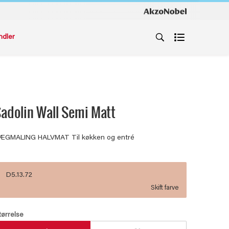
ndler
adolin Wall Semi Matt
ÆGMALING HALVMAT Til køkken og entré
D5.13.72
Skift farve
tørrelse