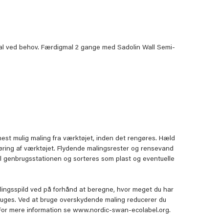
al ved behov. Færdigmal 2 gange med Sadolin Wall Semi-
mest mulig maling fra værktøjet, inden det rengøres. Hæld
ngøring af værktøjet. Flydende malingsrester og rensevand
il genbrugsstationen og sorteres som plast og eventuelle
lingsspild ved på forhånd at beregne, hvor meget du har
ruges. Ved at bruge overskydende maling reducerer du
. For mere information se www.nordic-swan-ecolabel.org.