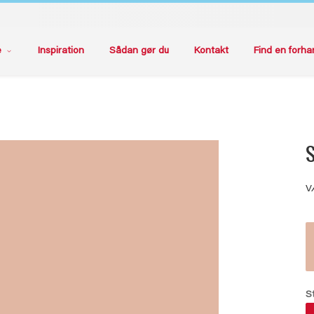
e
Inspiration
Sådan gør du
Kontakt
Find en forha
S
V
S