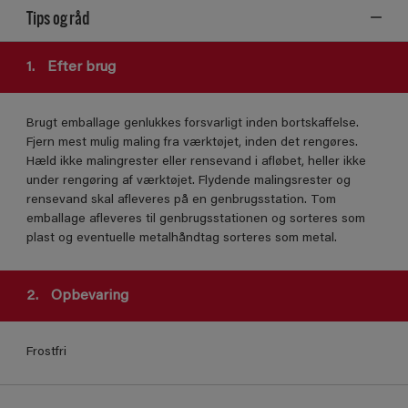
Tips og råd
1.
Efter brug
Brugt emballage genlukkes forsvarligt inden bortskaffelse.
Fjern mest mulig maling fra værktøjet, inden det rengøres.
Hæld ikke malingrester eller rensevand i afløbet, heller ikke
under rengøring af værktøjet. Flydende malingsrester og
rensevand skal afleveres på en genbrugsstation. Tom
emballage afleveres til genbrugsstationen og sorteres som
plast og eventuelle metalhåndtag sorteres som metal.
2.
Opbevaring
Frostfri