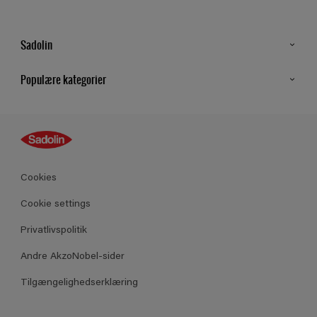
Sadolin
Kontakt os
Populære kategorier
Find butik
Inspiration
Sitemap
Guides
Farver
Produkter
Cookies
Datablad
Cookie settings
Privatlivspolitik
Andre AkzoNobel-sider
Tilgængelighedserklæring