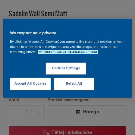
Sadolin Wall Semi Matt
VÆGMALING HALVMAT Til køkken og entré
We respect your privacy.
By clicking “Accept All Cookies”, you agree to the storing of cookies on your
device to enhance site navigation, analyze site usage, and assist in our
N5.03.81
marketing efforts.
Cookie Statement for more information.
Skift farve
Cookies Settings
Størrelse
2,5L
9L
Accept All Cookies
Reject All
Antal
Produkt lommeregner
Beregn
Tillføj i inkøbsliste