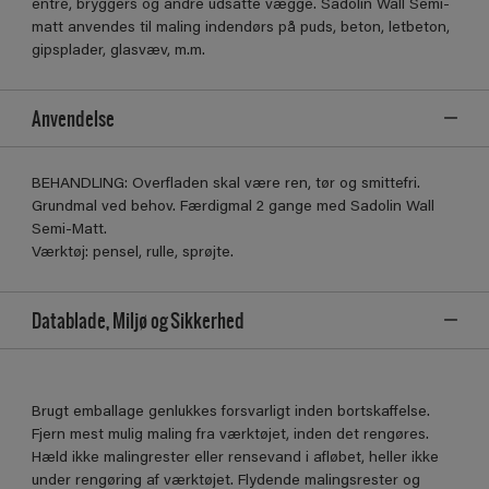
entré, bryggers og andre udsatte vægge. Sadolin Wall Semi-
matt anvendes til maling indendørs på puds, beton, letbeton,
gipsplader, glasvæv, m.m.
Anvendelse
BEHANDLING: Overfladen skal være ren, tør og smittefri.
Grundmal ved behov. Færdigmal 2 gange med Sadolin Wall
Semi-Matt.
Værktøj: pensel, rulle, sprøjte.
Datablade, Miljø og Sikkerhed
Brugt emballage genlukkes forsvarligt inden bortskaffelse.
Fjern mest mulig maling fra værktøjet, inden det rengøres.
Hæld ikke malingrester eller rensevand i afløbet, heller ikke
under rengøring af værktøjet. Flydende malingsrester og