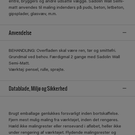
entré, bryggers og andre udsatte vægge. Sadolin Wall Semi-
matt anvendes til maling indendørs på puds, beton, letbeton,
gipsplader, glasvæv, m.m.
Anvendelse
BEHANDLING: Overfladen skal være ren, tør og smittefri.
Grundmal ved behov. Færdigmal 2 gange med Sadolin Wall
Semi-Matt.
Værktøj: pensel, rulle, sprøjte.
Datablade, Miljø og Sikkerhed
Brugt emballage genlukkes forsvarligt inden bortskaffelse.
Fjern mest mulig maling fra værktøjet, inden det rengøres.
Hæld ikke malingrester eller rensevand i afløbet, heller ikke
under rengøring af værktøjet. Flydende malingsrester og