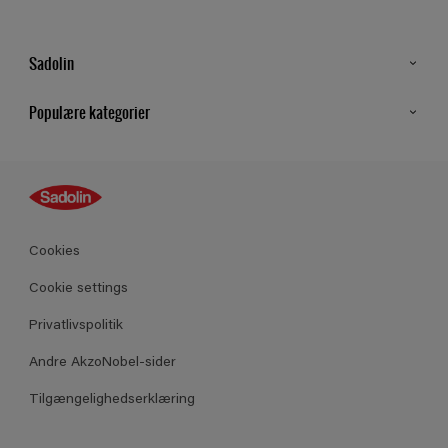
Sadolin
Kontakt os
Populære kategorier
Find butik
Inspiration
Sitemap
Guides
Farver
Produkter
Cookies
Datablad
Cookie settings
Privatlivspolitik
Andre AkzoNobel-sider
Tilgængelighedserklæring