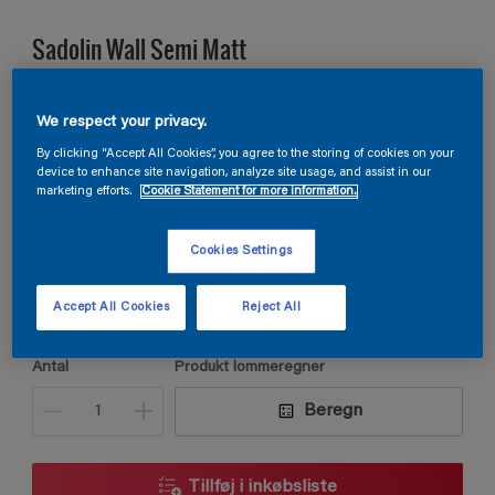
Sadolin Wall Semi Matt
VÆGMALING HALVMAT Til køkken og entré
We respect your privacy.
By clicking “Accept All Cookies”, you agree to the storing of cookies on your
device to enhance site navigation, analyze site usage, and assist in our
T2.42.23
marketing efforts.
Cookie Statement for more information.
Skift farve
Cookies Settings
Størrelse
2,5L
Accept All Cookies
Reject All
Antal
Produkt lommeregner
Beregn
Tillføj i inkøbsliste