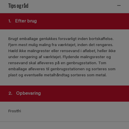
Tips og råd
1.
Efter brug
Brugt emballage genlukkes forsvarligt inden bortskaffelse.
Fjern mest mulig maling fra værktøjet, inden det rengøres.
Hæld ikke malingrester eller rensevand i afløbet, heller ikke
under rengøring af værktøjet. Flydende malingsrester og
rensevand skal afleveres på en genbrugsstation. Tom
emballage afleveres til genbrugsstationen og sorteres som
plast og eventuelle metalhåndtag sorteres som metal.
2.
Opbevaring
Frostfri