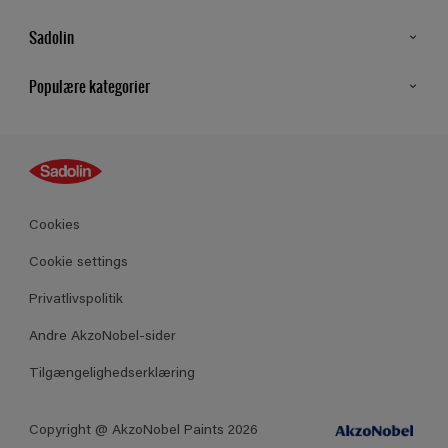
Sadolin
Kontakt os
Populære kategorier
Find butik
Inspiration
Sitemap
Guides
Farver
Produkter
Cookies
Datablad
Cookie settings
Privatlivspolitik
Andre AkzoNobel-sider
Tilgængelighedserklæring
Copyright @ AkzoNobel Paints 2026