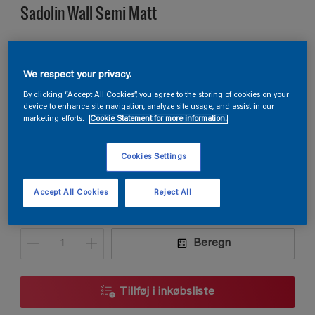
Sadolin Wall Semi Matt
VÆGMALING HALVMAT Til køkken og entré
We respect your privacy.
By clicking “Accept All Cookies”, you agree to the storing of cookies on your
Taj Mahal
device to enhance site navigation, analyze site usage, and assist in our
Skift farve
marketing efforts.
Cookie Statement for more information.
Størrelse
Cookies Settings
2,5L
9L
Accept All Cookies
Reject All
Antal
Produkt lommeregner
Beregn
Tillføj i inkøbsliste