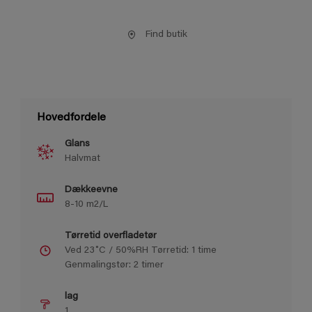
Find butik
Hovedfordele
Glans
Halvmat
Dækkeevne
8-10 m2/L
Tørretid overfladetør
Ved 23˚C / 50%RH Tørretid: 1 time
Genmalingstør: 2 timer
lag
1