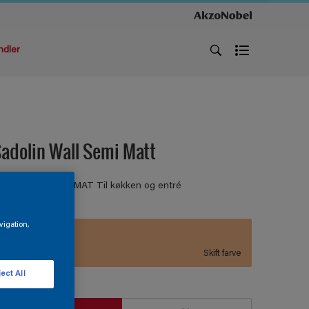
ndler
adolin Wall Semi Matt
ÆGMALING HALVMAT Til køkken og entré
vigation,
S 1030-Y40R
Skift farve
ect All
tørrelse