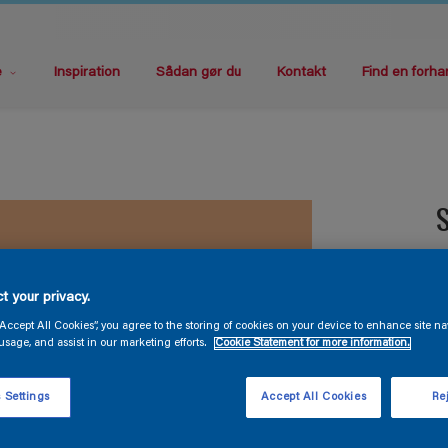
e
Inspiration
Sådan gør du
Kontakt
Find en forha
S
V
t your privacy.
“Accept All Cookies”, you agree to the storing of cookies on your device to enhance site na
usage, and assist in our marketing efforts.
Cookie Statement for more information.
 Settings
Accept All Cookies
Rej
S