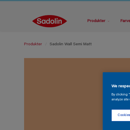
Produkter
Farv
Produkter
Sadolin Wall Semi Matt
We respec
By clicking 
analyze site 
Cookies