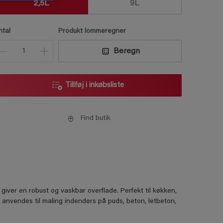
2,5L
9L
ntal
Produkt lommeregner
Beregn
Tillføj i inkøbsliste
Find butik
iver en robust og vaskbar overflade. Perfekt til køkken,
anvendes til maling indendørs på puds, beton, letbeton,