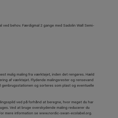
al ved behov. Færdigmal 2 gange med Sadolin Wall Semi-
mest mulig maling fra værktøjet, inden det rengøres. Hæld
ngøring af værktøjet. Flydende malingsrester og rensevand
il genbrugsstationen og sorteres som plast og eventuelle
lingsspild ved på forhånd at beregne, hvor meget du har
ruges. Ved at bruge overskydende maling reducerer du
. For mere information se www.nordic-swan-ecolabel.org.