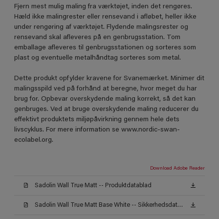
Fjern mest mulig maling fra værktøjet, inden det rengøres.
Hæld ikke malingrester eller rensevand i afløbet, heller ikke
under rengøring af værktøjet. Flydende malingsrester og
rensevand skal afleveres på en genbrugsstation. Tom
emballage afleveres til genbrugsstationen og sorteres som
plast og eventuelle metalhåndtag sorteres som metal.
Dette produkt opfylder kravene for Svanemærket. Minimer dit
malingsspild ved på forhånd at beregne, hvor meget du har
brug for. Opbevar overskydende maling korrekt, så det kan
genbruges. Ved at bruge overskydende maling reducerer du
effektivt produktets miljøpåvirkning gennem hele dets
livscyklus. For mere information se www.nordic-swan-
ecolabel.org.
Download Adobe Reader
Sadolin Wall True Matt -- Produktdatablad
Sadolin Wall True Matt Base White -- Sikkerhedsdatablad