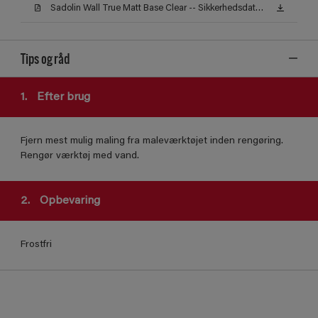
Sadolin Wall True Matt Base Clear -- Sikkerhedsdatablad
Tips og råd
1.
Efter brug
Fjern mest mulig maling fra maleværktøjet inden rengøring.
Rengør værktøj med vand.
2.
Opbevaring
Frostfri