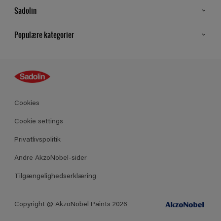
Sadolin
Kontakt os
Populære kategorier
Find butik
Inspiration
Sitemap
Guides
Farver
Produkter
Cookies
Datablad
Cookie settings
Privatlivspolitik
Andre AkzoNobel-sider
Tilgængelighedserklæring
Copyright @ AkzoNobel Paints 2026