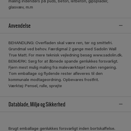
maling indendørs på puds, beton, letbeton, gipsplader,
glasvæv, m.m
Anvendelse
BEHANDLING: Overfladen skal være ren, tør og smittefri.
Grundmal ved behov. Færdigmal 2 gange med Sadolin Wall
True Matt. For mere teknisk vejledning besøg www.sadolin.dk.
BEMÆRK: Sørg for at åbnede spande genlukkes forsvarligt.
Fjern mest mulig maling fra maleværktøjet inden rengøring.
Tom emballage og flydende rester afleveres til den
kommunale modtageordning. Opbevares frostfrit.
Værktøj: Pensel, rulle, sprøjte
Datablade, Miljø og Sikkerhed
Brugt emballage genlukkes forsvarligt inden bortskaffelse.