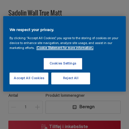
Sadolin Wall True Matt
VÆGMALING HELMAT Til stuer, opholdsrum og soveværelser.
We respect your privacy.
By clicking “Accept All Cookies”, you agree to the storing of cookies on your
device to enhance site navigation, analyze site usage, and assist in our
N0.31.67
marketing efforts.
Cookie Statement for more information.
Skift farve
Cookies Settings
Størrelse
Accept All Cookies
Reject All
2,5L
5L
9L
Antal
Produkt lommeregner
Beregn
Tillføj i inkøbsliste