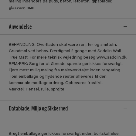
maling indendørs på puds, beton, letbeton, gipsplader,
glasvæv, m.m
Anvendelse
BEHANDLING: Overfladen skal være ren, tør og smittefri.
Grundmal ved behov. Færdigmal 2 gange med Sadolin Wall
True Matt. For mere teknisk vejledning besøg www.sadolin.dk.
BEMÆRK: Sørg for at åbnede spande genlukkes forsvarligt.
Fjern mest mulig maling fra maleværktøjet inden rengøring.
Tom emballage og flydende rester afleveres til den
kommunale modtageordning. Opbevares frostfrit.
Værktøj: Pensel, rulle, sprøjte
Datablade, Miljø og Sikkerhed
Brugt emballage genlukkes forsvarligt inden bortskaffelse.