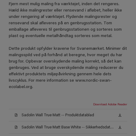
Fjern mest mulig maling fra værktøjet, inden det rengøres.
Hæld ikke malingrester eller rensevand i afløbet, heller ikke
under rengøring af værktøjet. Flydende malingsrester og
rensevand skal afleveres på en genbrugsstation. Tom
emballage afleveres til genbrugsstationen og sorteres som
plast og eventuelle metalhåndtag sorteres som metal.
Dette produkt opfylder kravene for Svanemærket. Minimer dit
malingsspild ved på forhånd at beregne, hvor meget du har
brug for. Opbevar overskydende maling korrekt, så det kan
genbruges. Ved at bruge overskydende maling reducerer du
effektivt produktets miljøpåvirkning gennem hele dets
livscyklus. For mere information se www.nordic-swan-
ecolabel.org.
Download Adobe Reader
Sadolin Wall True Matt -- Produktdatablad
Sadolin Wall True Matt Base White -- Sikkerhedsdatablad