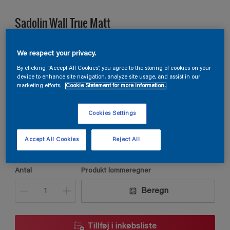
Sadolin Wall True Matt
VÆGMALING HELMAT Til stuer, opholdsrum og soveværelser.
We respect your privacy.
By clicking “Accept All Cookies”, you agree to the storing of cookies on your
device to enhance site navigation, analyze site usage, and assist in our
S 1005-R20B
marketing efforts.
Cookie Statement for more information.
Skift farve
Cookies Settings
Størrelse
Accept All Cookies
Reject All
2,5L
5L
9L
Antal
Produkt lommeregner
Beregn
Tillføj i inkøbsliste