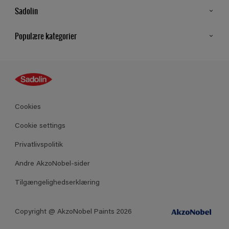
Sadolin
Kontakt os
Populære kategorier
Find butik
Inspiration
Sitemap
Guides
Farver
Produkter
Cookies
Datablad
Cookie settings
Privatlivspolitik
Andre AkzoNobel-sider
Tilgængelighedserklæring
Copyright @ AkzoNobel Paints 2026