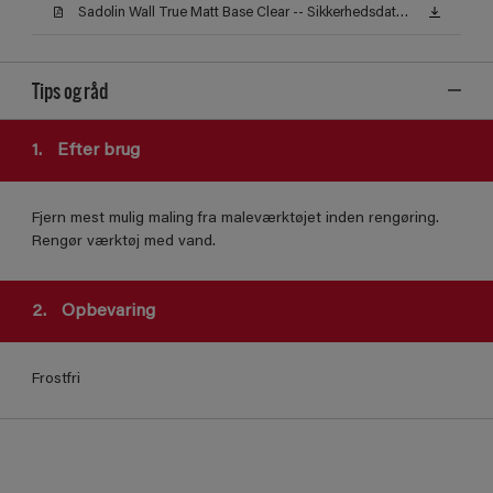
Sadolin Wall True Matt Base Clear -- Sikkerhedsdatablad
Tips og råd
1.
Efter brug
Fjern mest mulig maling fra maleværktøjet inden rengøring.
Rengør værktøj med vand.
2.
Opbevaring
Frostfri