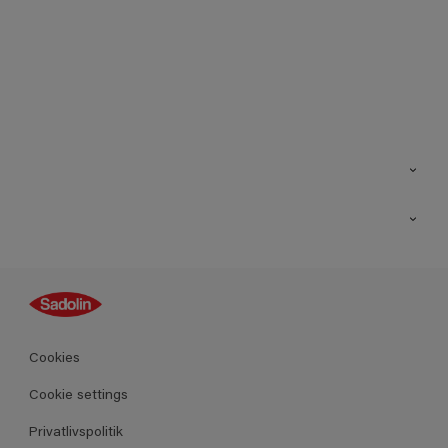
Kontakt os
Find butik
Inspiration
Sitemap
Guides
Farver
Produkter
Cookies
Datablad
Cookie settings
Privatlivspolitik